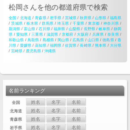
松岡さんを他の都道府県で検索
全国
/
北海道
/
青森県
/
岩手県
/
宮城県
/
秋田県
/
山形県
/
福島県
/
茨城県
/
栃木県
/
群馬県
/
埼玉県
/
千葉県
/
東京都
/
神奈川県
/
新潟県
/
富山県
/
石川県
/
福井県
/
山梨県
/
長野県
/
岐阜県
/
静岡
県
/
愛知県
/
三重県
/
滋賀県
/
京都府
/
大阪府
/
兵庫県
/
奈良県
/
和歌山県
/
鳥取県
/
島根県
/
岡山県
/
広島県
/
山口県
/
徳島県
/
香
川県
/
愛媛県
/
高知県
/
福岡県
/
佐賀県
/
長崎県
/
熊本県
/
大分県
/
宮崎県
/
鹿児島県
/
沖縄県
名前ランキング
姓名
名字
名前
全国
姓名
名字
名前
北海道
姓名
名字
名前
青森県
姓名
名字
名前
岩手県