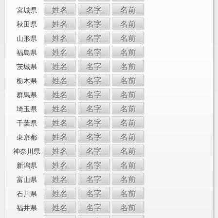
姓名
名字
名前
宮城県
姓名
名字
名前
秋田県
姓名
名字
名前
山形県
姓名
名字
名前
福島県
姓名
名字
名前
茨城県
姓名
名字
名前
栃木県
姓名
名字
名前
群馬県
姓名
名字
名前
埼玉県
姓名
名字
名前
千葉県
姓名
名字
名前
東京都
姓名
名字
名前
神奈川県
姓名
名字
名前
新潟県
姓名
名字
名前
富山県
姓名
名字
名前
石川県
姓名
名字
名前
福井県