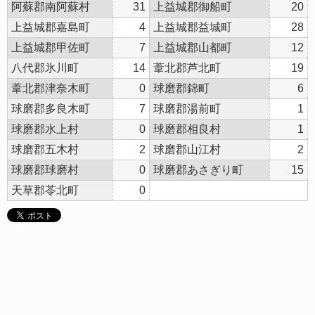
阿蘇郡南阿蘇村
31
上益城郡御船町
20
上益城郡嘉島町
4
上益城郡益城町
28
上益城郡甲佐町
7
上益城郡山都町
12
八代郡氷川町
14
葦北郡芦北町
19
葦北郡津奈木町
0
球磨郡錦町
6
球磨郡多良木町
7
球磨郡湯前町
1
球磨郡水上村
0
球磨郡相良村
1
球磨郡五木村
2
球磨郡山江村
2
球磨郡球磨村
0
球磨郡あさぎり町
15
天草郡苓北町
0