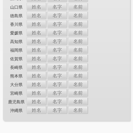
姓名
名字
名前
山口県
姓名
名字
名前
徳島県
姓名
名字
名前
香川県
姓名
名字
名前
愛媛県
姓名
名字
名前
高知県
姓名
名字
名前
福岡県
姓名
名字
名前
佐賀県
姓名
名字
名前
長崎県
姓名
名字
名前
熊本県
姓名
名字
名前
大分県
姓名
名字
名前
宮崎県
姓名
名字
名前
鹿児島県
姓名
名字
名前
沖縄県