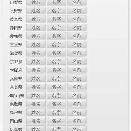
姓名
名字
名前
山梨県
姓名
名字
名前
長野県
姓名
名字
名前
岐阜県
姓名
名字
名前
静岡県
姓名
名字
名前
愛知県
姓名
名字
名前
三重県
姓名
名字
名前
滋賀県
姓名
名字
名前
京都府
姓名
名字
名前
大阪府
姓名
名字
名前
兵庫県
姓名
名字
名前
奈良県
姓名
名字
名前
和歌山県
姓名
名字
名前
鳥取県
姓名
名字
名前
島根県
姓名
名字
名前
岡山県
姓名
名字
名前
広島県