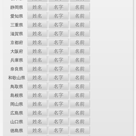
姓名
名字
名前
静岡県
姓名
名字
名前
愛知県
姓名
名字
名前
三重県
姓名
名字
名前
滋賀県
姓名
名字
名前
京都府
姓名
名字
名前
大阪府
姓名
名字
名前
兵庫県
姓名
名字
名前
奈良県
姓名
名字
名前
和歌山県
姓名
名字
名前
鳥取県
姓名
名字
名前
島根県
姓名
名字
名前
岡山県
姓名
名字
名前
広島県
姓名
名字
名前
山口県
姓名
名字
名前
徳島県