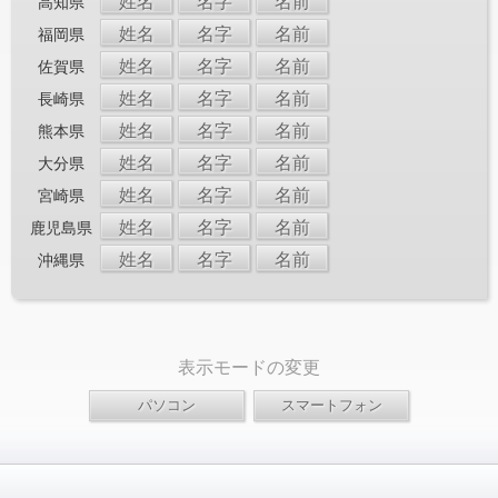
姓名
名字
名前
高知県
姓名
名字
名前
福岡県
姓名
名字
名前
佐賀県
姓名
名字
名前
長崎県
姓名
名字
名前
熊本県
姓名
名字
名前
大分県
姓名
名字
名前
宮崎県
姓名
名字
名前
鹿児島県
姓名
名字
名前
沖縄県
表示モードの変更