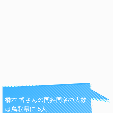
橋本 博さんの同姓同名の人数
は鳥取県に 5人