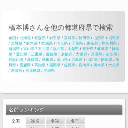
橋本博さんを他の都道府県で検索
全国
/
北海道
/
青森県
/
岩手県
/
宮城県
/
秋田県
/
山形県
/
福島県
/
茨城県
/
栃木県
/
群馬県
/
埼玉県
/
千葉県
/
東京都
/
神奈川県
/
新潟県
/
富山県
/
石川県
/
福井県
/
山梨県
/
長野県
/
岐阜県
/
静岡
県
/
愛知県
/
三重県
/
滋賀県
/
京都府
/
大阪府
/
兵庫県
/
奈良県
/
和歌山県
/
鳥取県
/
島根県
/
岡山県
/
広島県
/
山口県
/
徳島県
/
香
川県
/
愛媛県
/
高知県
/
福岡県
/
佐賀県
/
長崎県
/
熊本県
/
大分県
/
宮崎県
/
鹿児島県
/
沖縄県
名前ランキング
姓名
名字
名前
全国