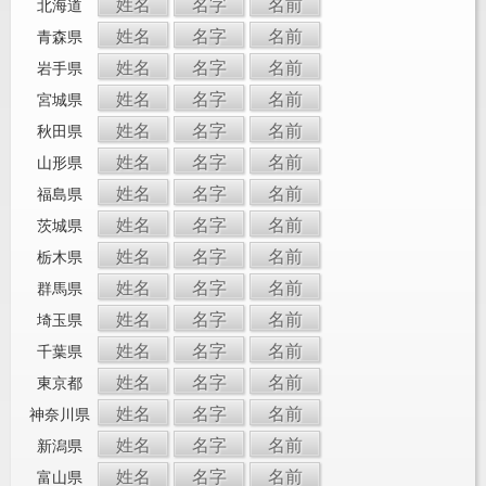
姓名
名字
名前
北海道
姓名
名字
名前
青森県
姓名
名字
名前
岩手県
姓名
名字
名前
宮城県
姓名
名字
名前
秋田県
姓名
名字
名前
山形県
姓名
名字
名前
福島県
姓名
名字
名前
茨城県
姓名
名字
名前
栃木県
姓名
名字
名前
群馬県
姓名
名字
名前
埼玉県
姓名
名字
名前
千葉県
姓名
名字
名前
東京都
姓名
名字
名前
神奈川県
姓名
名字
名前
新潟県
姓名
名字
名前
富山県