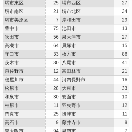
堺市東区
25
堺市西区
27
堺市南区
21
堺市北区
34
堺市美原区
7
岸和田市
29
豊中市
75
池田市
13
吹田市
56
泉大津市
27
高槻市
64
貝塚市
15
守口市
33
枚方市
86
茨木市
30
八尾市
41
泉佐野市
12
富田林市
21
寝屋川市
44
河内長野市
16
松原市
28
大東市
33
和泉市
30
箕面市
10
柏原市
11
羽曳野市
12
門真市
25
摂津市
11
高石市
9
藤井寺市
8
東大阪市
94
泉南市
7