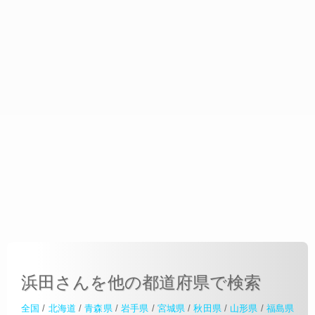
浜田さんを他の都道府県で検索
全国
/
北海道
/
青森県
/
岩手県
/
宮城県
/
秋田県
/
山形県
/
福島県