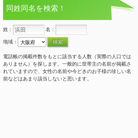
同姓同名を検索！
姓：
名：
地域：
電話帳の掲載件数をもとに該当する人数（実際の人口では
ありません）を探します。一般的に世帯主の名前が掲載さ
れていますので、女性の名前や今どきのお子様の珍しい名
前などはあまり該当しないと思います。