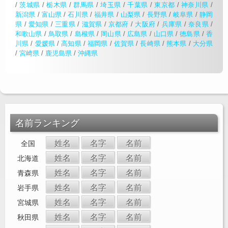
/
茨城県
/
栃木県
/
群馬県
/
埼玉県
/
千葉県
/
東京都
/
神奈川県
/
新潟県
/
富山県
/
石川県
/
福井県
/
山梨県
/
長野県
/
岐阜県
/
静岡
県
/
愛知県
/
三重県
/
滋賀県
/
京都府
/
大阪府
/
兵庫県
/
奈良県
/
和歌山県
/
鳥取県
/
島根県
/
岡山県
/
広島県
/
山口県
/
徳島県
/
香
川県
/
愛媛県
/
高知県
/
福岡県
/
佐賀県
/
長崎県
/
熊本県
/
大分県
/
宮崎県
/
鹿児島県
/
沖縄県
名前ランキング
姓名
名字
名前
全国
姓名
名字
名前
北海道
姓名
名字
名前
青森県
姓名
名字
名前
岩手県
姓名
名字
名前
宮城県
姓名
名字
名前
秋田県