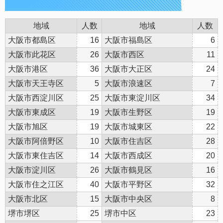
地域
人数
地域
人数
大阪市都島区
16
大阪市福島区
6
大阪市此花区
26
大阪市西区
11
大阪市港区
36
大阪市大正区
24
大阪市天王寺区
5
大阪市浪速区
7
大阪市西淀川区
25
大阪市東淀川区
34
大阪市東成区
19
大阪市生野区
19
大阪市旭区
19
大阪市城東区
22
大阪市阿倍野区
10
大阪市住吉区
28
大阪市東住吉区
14
大阪市西成区
20
大阪市淀川区
26
大阪市鶴見区
16
大阪市住之江区
40
大阪市平野区
32
大阪市北区
15
大阪市中央区
8
堺市堺区
25
堺市中区
23