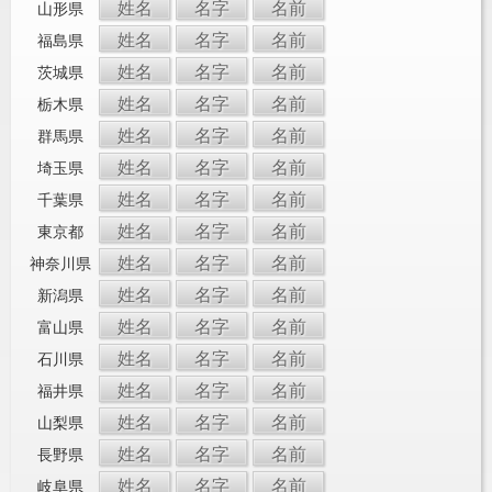
姓名
名字
名前
山形県
姓名
名字
名前
福島県
姓名
名字
名前
茨城県
姓名
名字
名前
栃木県
姓名
名字
名前
群馬県
姓名
名字
名前
埼玉県
姓名
名字
名前
千葉県
姓名
名字
名前
東京都
姓名
名字
名前
神奈川県
姓名
名字
名前
新潟県
姓名
名字
名前
富山県
姓名
名字
名前
石川県
姓名
名字
名前
福井県
姓名
名字
名前
山梨県
姓名
名字
名前
長野県
姓名
名字
名前
岐阜県