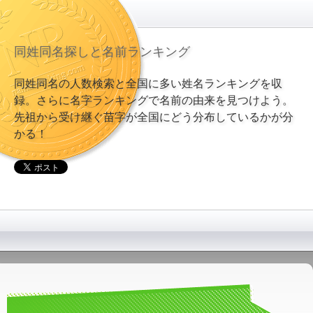
同姓同名探しと名前ランキング
同姓同名の人数検索と全国に多い姓名ランキングを収
録。さらに名字ランキングで名前の由来を見つけよう。
先祖から受け継ぐ苗字が全国にどう分布しているかが分
かる！