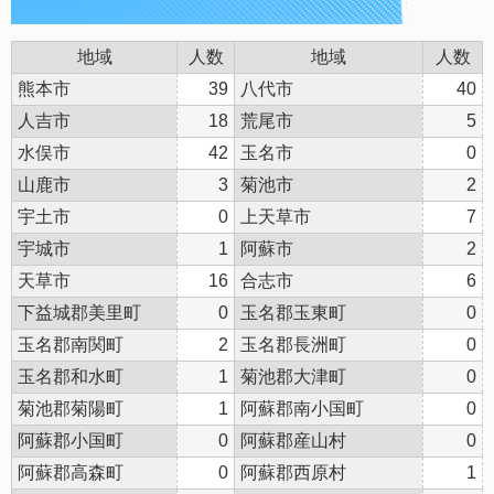
地域
人数
地域
人数
熊本市
39
八代市
40
人吉市
18
荒尾市
5
水俣市
42
玉名市
0
山鹿市
3
菊池市
2
宇土市
0
上天草市
7
宇城市
1
阿蘇市
2
天草市
16
合志市
6
下益城郡美里町
0
玉名郡玉東町
0
玉名郡南関町
2
玉名郡長洲町
0
玉名郡和水町
1
菊池郡大津町
0
菊池郡菊陽町
1
阿蘇郡南小国町
0
阿蘇郡小国町
0
阿蘇郡産山村
0
阿蘇郡高森町
0
阿蘇郡西原村
1