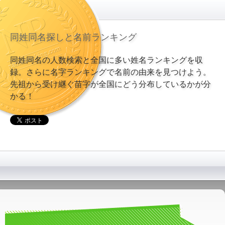
同姓同名探しと名前ランキング
同姓同名の人数検索と全国に多い姓名ランキングを収
録。さらに名字ランキングで名前の由来を見つけよう。
先祖から受け継ぐ苗字が全国にどう分布しているかが分
かる！