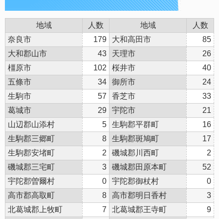
地域
人数
地域
人数
奈良市
179
大和高田市
85
大和郡山市
43
天理市
26
橿原市
102
桜井市
40
五條市
34
御所市
24
生駒市
57
香芝市
33
葛城市
29
宇陀市
21
山辺郡山添村
5
生駒郡平群町
16
生駒郡三郷町
8
生駒郡斑鳩町
17
生駒郡安堵町
2
磯城郡川西町
2
磯城郡三宅町
3
磯城郡田原本町
52
宇陀郡曽爾村
0
宇陀郡御杖村
0
高市郡高取町
8
高市郡明日香村
3
北葛城郡上牧町
7
北葛城郡王寺町
9