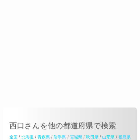
西口さんを他の都道府県で検索
全国
/
北海道
/
青森県
/
岩手県
/
宮城県
/
秋田県
/
山形県
/
福島県