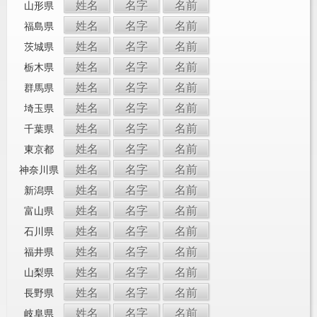
姓名
名字
名前
山形県
姓名
名字
名前
福島県
姓名
名字
名前
茨城県
姓名
名字
名前
栃木県
姓名
名字
名前
群馬県
姓名
名字
名前
埼玉県
姓名
名字
名前
千葉県
姓名
名字
名前
東京都
姓名
名字
名前
神奈川県
姓名
名字
名前
新潟県
姓名
名字
名前
富山県
姓名
名字
名前
石川県
姓名
名字
名前
福井県
姓名
名字
名前
山梨県
姓名
名字
名前
長野県
姓名
名字
名前
岐阜県