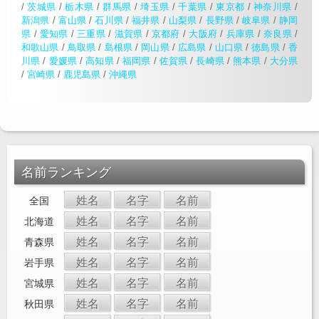
/
茨城県
/
栃木県
/
群馬県
/
埼玉県
/
千葉県
/
東京都
/
神奈川県
/
新潟県
/
富山県
/
石川県
/
福井県
/
山梨県
/
長野県
/
岐阜県
/
静岡
県
/
愛知県
/
三重県
/
滋賀県
/
京都府
/
大阪府
/
兵庫県
/
奈良県
/
和歌山県
/
鳥取県
/
島根県
/
岡山県
/
広島県
/
山口県
/
徳島県
/
香
川県
/
愛媛県
/
高知県
/
福岡県
/
佐賀県
/
長崎県
/
熊本県
/
大分県
/
宮崎県
/
鹿児島県
/
沖縄県
名前ランキング
姓名
名字
名前
全国
姓名
名字
名前
北海道
姓名
名字
名前
青森県
姓名
名字
名前
岩手県
姓名
名字
名前
宮城県
姓名
名字
名前
秋田県