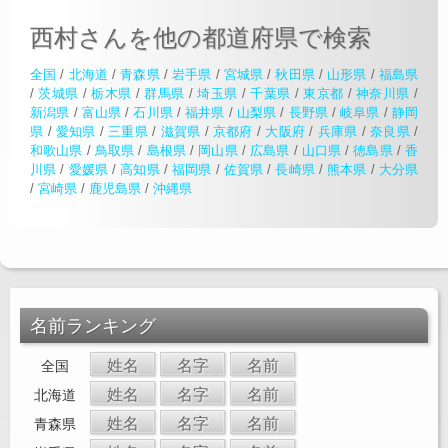
西村さんを他の都道府県で検索
全国
/
北海道
/
青森県
/
岩手県
/
宮城県
/
秋田県
/
山形県
/
福島県
/
茨城県
/
栃木県
/
群馬県
/
埼玉県
/
千葉県
/
東京都
/
神奈川県
/
新潟県
/
富山県
/
石川県
/
福井県
/
山梨県
/
長野県
/
岐阜県
/
静岡
県
/
愛知県
/
三重県
/
滋賀県
/
京都府
/
大阪府
/
兵庫県
/
奈良県
/
和歌山県
/
鳥取県
/
島根県
/
岡山県
/
広島県
/
山口県
/
徳島県
/
香
川県
/
愛媛県
/
高知県
/
福岡県
/
佐賀県
/
長崎県
/
熊本県
/
大分県
/
宮崎県
/
鹿児島県
/
沖縄県
名前ランキング
姓名
名字
名前
全国
姓名
名字
名前
北海道
姓名
名字
名前
青森県