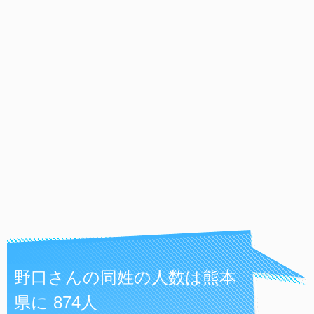
野口さんの同姓の人数は熊本
県に 874人