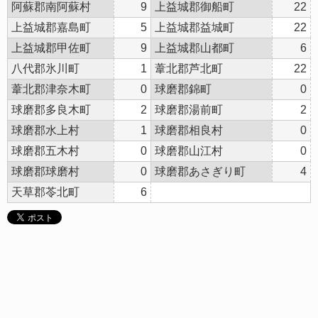
阿蘇郡南阿蘇村
9
上益城郡御船町
22
上益城郡嘉島町
5
上益城郡益城町
22
上益城郡甲佐町
9
上益城郡山都町
6
八代郡氷川町
1
葦北郡芦北町
22
葦北郡津奈木町
0
球磨郡錦町
0
球磨郡多良木町
2
球磨郡湯前町
2
球磨郡水上村
1
球磨郡相良村
0
球磨郡五木村
0
球磨郡山江村
0
球磨郡球磨村
0
球磨郡あさぎり町
4
天草郡苓北町
6