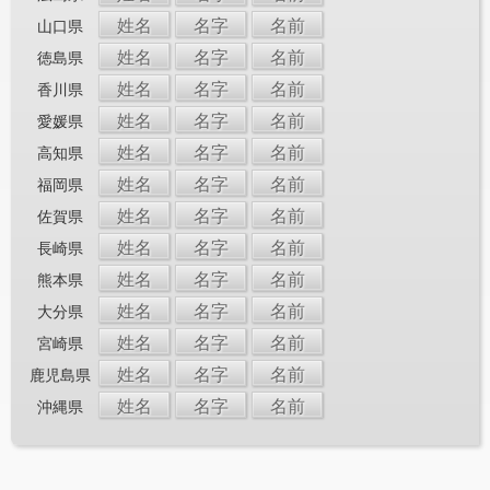
姓名
名字
名前
山口県
姓名
名字
名前
徳島県
姓名
名字
名前
香川県
姓名
名字
名前
愛媛県
姓名
名字
名前
高知県
姓名
名字
名前
福岡県
姓名
名字
名前
佐賀県
姓名
名字
名前
長崎県
姓名
名字
名前
熊本県
姓名
名字
名前
大分県
姓名
名字
名前
宮崎県
姓名
名字
名前
鹿児島県
姓名
名字
名前
沖縄県