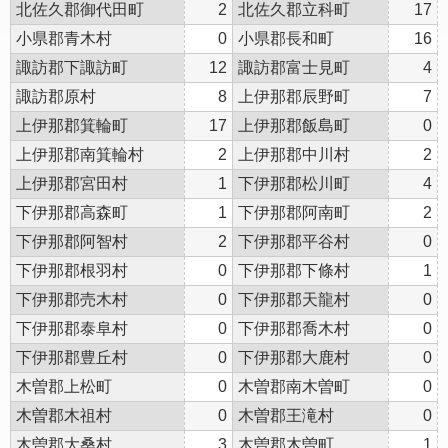
北佐久郡御代田町
2
北佐久郡立科町
17
小県郡青木村
0
小県郡長和町
16
諏訪郡下諏訪町
12
諏訪郡富士見町
4
諏訪郡原村
8
上伊那郡辰野町
7
上伊那郡箕輪町
17
上伊那郡飯島町
0
上伊那郡南箕輪村
2
上伊那郡中川村
2
上伊那郡宮田村
1
下伊那郡松川町
4
下伊那郡高森町
1
下伊那郡阿南町
2
下伊那郡阿智村
2
下伊那郡平谷村
0
下伊那郡根羽村
0
下伊那郡下條村
1
下伊那郡売木村
0
下伊那郡天龍村
0
下伊那郡泰阜村
0
下伊那郡喬木村
0
下伊那郡豊丘村
0
下伊那郡大鹿村
0
木曽郡上松町
0
木曽郡南木曽町
0
木曽郡木祖村
0
木曽郡王滝村
0
木曽郡大桑村
3
木曽郡木曽町
1