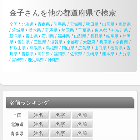
金子さんを他の都道府県で検索
全国
/
北海道
/
青森県
/
岩手県
/
宮城県
/
秋田県
/
山形県
/
福島県
/
茨城県
/
栃木県
/
群馬県
/
埼玉県
/
千葉県
/
東京都
/
神奈川県
/
新潟県
/
富山県
/
石川県
/
福井県
/
山梨県
/
長野県
/
岐阜県
/
静岡
県
/
愛知県
/
三重県
/
滋賀県
/
京都府
/
大阪府
/
兵庫県
/
奈良県
/
和歌山県
/
鳥取県
/
島根県
/
岡山県
/
広島県
/
山口県
/
徳島県
/
香
川県
/
愛媛県
/
高知県
/
福岡県
/
佐賀県
/
長崎県
/
熊本県
/
大分県
/
宮崎県
/
鹿児島県
/
沖縄県
名前ランキング
姓名
名字
名前
全国
姓名
名字
名前
北海道
姓名
名字
名前
青森県