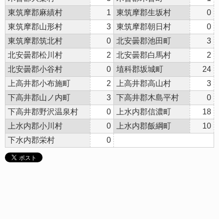
東筑摩郡麻績村
1
東筑摩郡生坂村
0
東筑摩郡山形村
3
東筑摩郡朝日村
0
東筑摩郡筑北村
0
北安曇郡池田町
3
北安曇郡松川村
2
北安曇郡白馬村
2
北安曇郡小谷村
0
埴科郡坂城町
24
上高井郡小布施町
2
上高井郡高山村
3
下高井郡山ノ内町
3
下高井郡木島平村
0
下高井郡野沢温泉村
0
上水内郡信濃町
18
上水内郡小川村
0
上水内郡飯綱町
10
下水内郡栄村
0