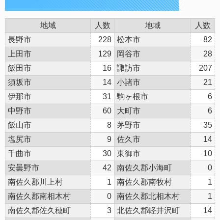
地域
人数
地域
人数
長野市
228
松本市
82
上田市
129
岡谷市
28
飯田市
16
諏訪市
207
須坂市
14
小諸市
21
伊那市
31
駒ヶ根市
6
中野市
60
大町市
6
飯山市
8
茅野市
35
塩尻市
9
佐久市
14
千曲市
30
東御市
10
安曇野市
42
南佐久郡小海町
0
南佐久郡川上村
1
南佐久郡南牧村
1
南佐久郡南相木村
0
南佐久郡北相木村
1
南佐久郡佐久穂町
3
北佐久郡軽井沢町
14