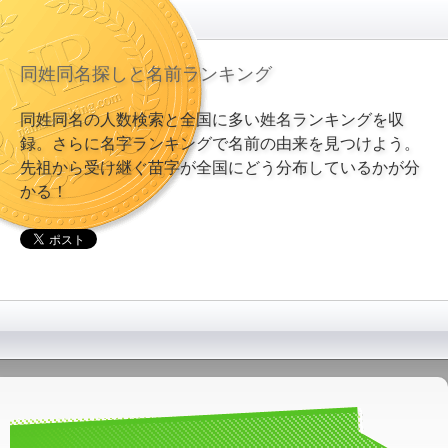
同姓同名探しと名前ランキング
同姓同名の人数検索と全国に多い姓名ランキングを収
録。さらに名字ランキングで名前の由来を見つけよう。
先祖から受け継ぐ苗字が全国にどう分布しているかが分
かる！