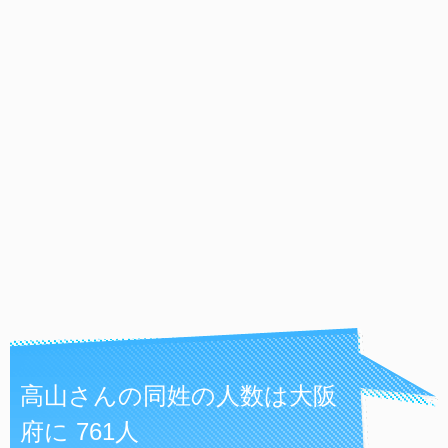
高山さんの同姓の人数は大阪
府に 761人