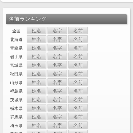
名前ランキング
姓名
名字
名前
全国
姓名
名字
名前
北海道
姓名
名字
名前
青森県
姓名
名字
名前
岩手県
姓名
名字
名前
宮城県
姓名
名字
名前
秋田県
姓名
名字
名前
山形県
姓名
名字
名前
福島県
姓名
名字
名前
茨城県
姓名
名字
名前
栃木県
姓名
名字
名前
群馬県
姓名
名字
名前
埼玉県