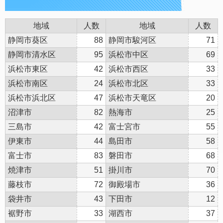
地域
人数
地域
人数
静岡市葵区
88
静岡市駿河区
71
静岡市清水区
95
浜松市中区
69
浜松市東区
42
浜松市西区
33
浜松市南区
24
浜松市北区
33
浜松市浜北区
47
浜松市天竜区
20
沼津市
82
熱海市
25
三島市
42
富士宮市
55
伊東市
44
島田市
58
富士市
83
磐田市
68
焼津市
51
掛川市
70
藤枝市
72
御殿場市
36
袋井市
43
下田市
12
裾野市
33
湖西市
37