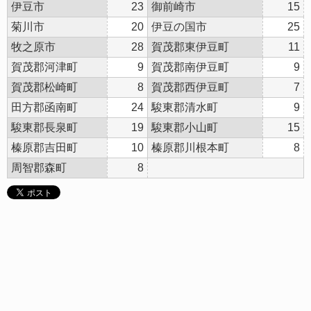
伊豆市
23
御前崎市
15
菊川市
20
伊豆の国市
25
牧之原市
28
賀茂郡東伊豆町
11
賀茂郡河津町
9
賀茂郡南伊豆町
9
賀茂郡松崎町
8
賀茂郡西伊豆町
7
田方郡函南町
24
駿東郡清水町
9
駿東郡長泉町
19
駿東郡小山町
15
榛原郡吉田町
10
榛原郡川根本町
8
周智郡森町
8