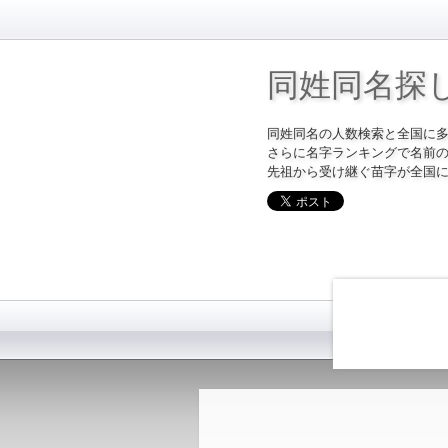
同姓同名探
同姓同名の人数検索と全国に
さらに名字ランキングで名前
先祖から受け継ぐ苗字が全国