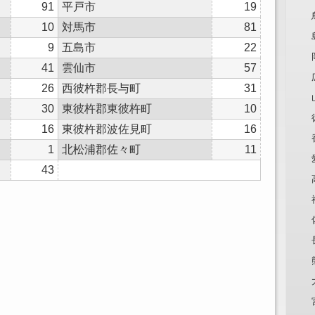
91
平戸市
19
10
対馬市
81
9
五島市
22
41
雲仙市
57
26
西彼杵郡長与町
31
30
東彼杵郡東彼杵町
10
16
東彼杵郡波佐見町
16
1
北松浦郡佐々町
11
43