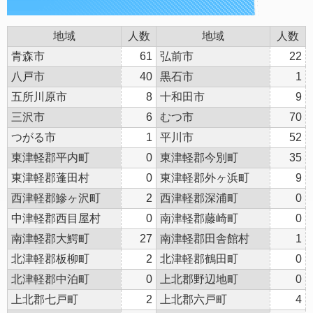
地域
人数
地域
人数
青森市
61
弘前市
22
八戸市
40
黒石市
1
五所川原市
8
十和田市
9
三沢市
6
むつ市
70
つがる市
1
平川市
52
東津軽郡平内町
0
東津軽郡今別町
35
東津軽郡蓬田村
0
東津軽郡外ヶ浜町
9
西津軽郡鰺ヶ沢町
2
西津軽郡深浦町
0
中津軽郡西目屋村
0
南津軽郡藤崎町
0
南津軽郡大鰐町
27
南津軽郡田舎館村
1
北津軽郡板柳町
2
北津軽郡鶴田町
0
北津軽郡中泊町
0
上北郡野辺地町
0
上北郡七戸町
2
上北郡六戸町
4