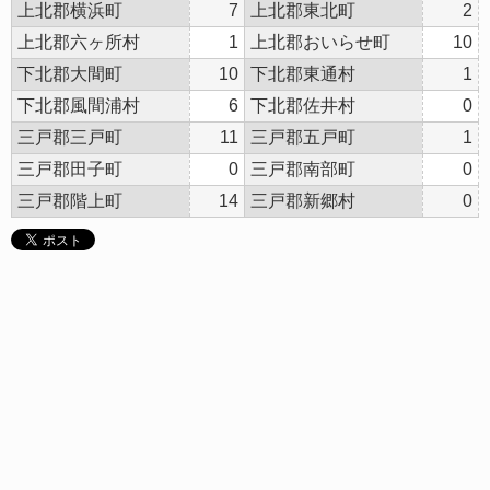
上北郡横浜町
7
上北郡東北町
2
上北郡六ヶ所村
1
上北郡おいらせ町
10
下北郡大間町
10
下北郡東通村
1
下北郡風間浦村
6
下北郡佐井村
0
三戸郡三戸町
11
三戸郡五戸町
1
三戸郡田子町
0
三戸郡南部町
0
三戸郡階上町
14
三戸郡新郷村
0