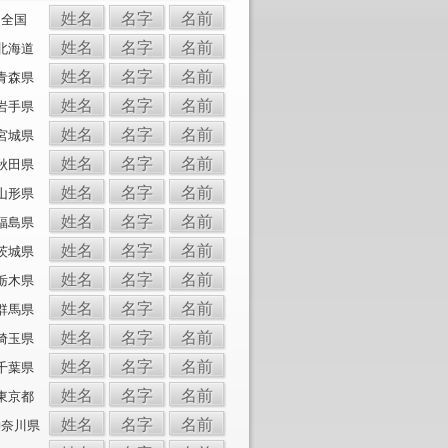
姓名
名字
名前
全国
姓名
名字
名前
北海道
姓名
名字
名前
青森県
姓名
名字
名前
岩手県
姓名
名字
名前
宮城県
姓名
名字
名前
秋田県
姓名
名字
名前
山形県
姓名
名字
名前
福島県
姓名
名字
名前
茨城県
姓名
名字
名前
栃木県
姓名
名字
名前
群馬県
姓名
名字
名前
埼玉県
姓名
名字
名前
千葉県
姓名
名字
名前
東京都
姓名
名字
名前
神奈川県