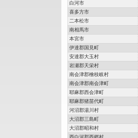
白河市
喜多方市
二本松市
南相馬市
本宮市
伊達郡国見町
安達郡大玉村
岩瀬郡天栄村
南会津郡檜枝岐村
南会津郡南会津町
耶麻郡西会津町
耶麻郡猪苗代町
河沼郡湯川村
大沼郡三島町
大沼郡昭和村
西白河郡西郷村