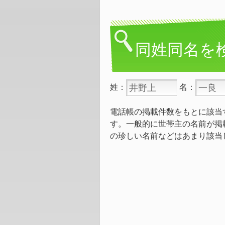
同姓同名を
姓：
名：
電話帳の掲載件数をもとに該当
す。一般的に世帯主の名前が掲
の珍しい名前などはあまり該当