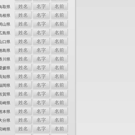
姓名
名字
名前
鳥取県
姓名
名字
名前
島根県
姓名
名字
名前
岡山県
姓名
名字
名前
広島県
姓名
名字
名前
山口県
姓名
名字
名前
徳島県
姓名
名字
名前
香川県
姓名
名字
名前
愛媛県
姓名
名字
名前
高知県
姓名
名字
名前
福岡県
姓名
名字
名前
佐賀県
姓名
名字
名前
長崎県
姓名
名字
名前
熊本県
姓名
名字
名前
大分県
姓名
名字
名前
宮崎県