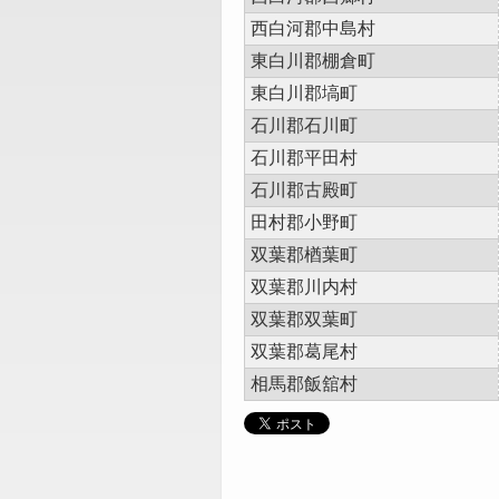
西白河郡中島村
東白川郡棚倉町
東白川郡塙町
石川郡石川町
石川郡平田村
石川郡古殿町
田村郡小野町
双葉郡楢葉町
双葉郡川内村
双葉郡双葉町
双葉郡葛尾村
相馬郡飯舘村