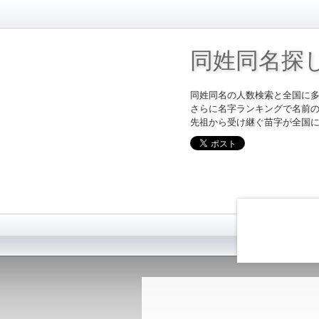
同姓同名探
同姓同名の人数検索と全国に
さらに名字ランキングで名前
先祖から受け継ぐ苗字が全国