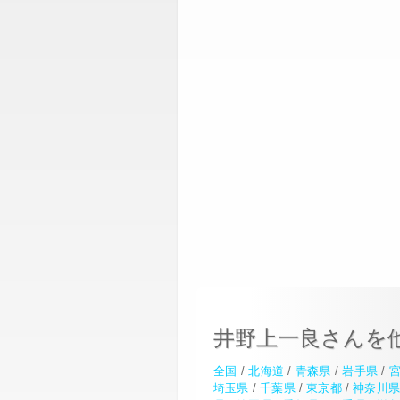
井野上一良さんを
全国
/
北海道
/
青森県
/
岩手県
/
埼玉県
/
千葉県
/
東京都
/
神奈川