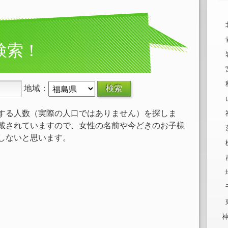
検索！
地域：
する人数（実際の人口ではありません）を探しま
載されていますので、女性の名前や今どきのお子様
しないと思います。