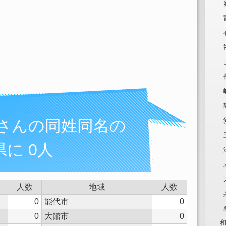
良さんの同姓同名の
に 0人
人数
地域
人数
0
能代市
0
0
大館市
0