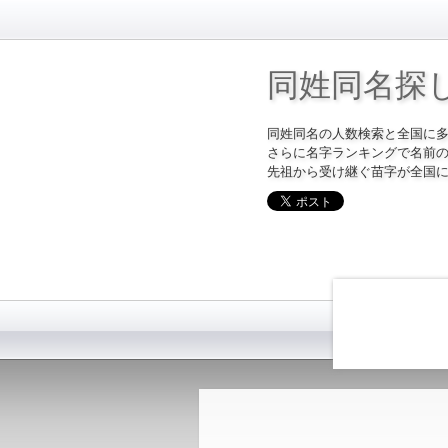
同姓同名探
同姓同名の人数検索と全国に
さらに名字ランキングで名前
先祖から受け継ぐ苗字が全国