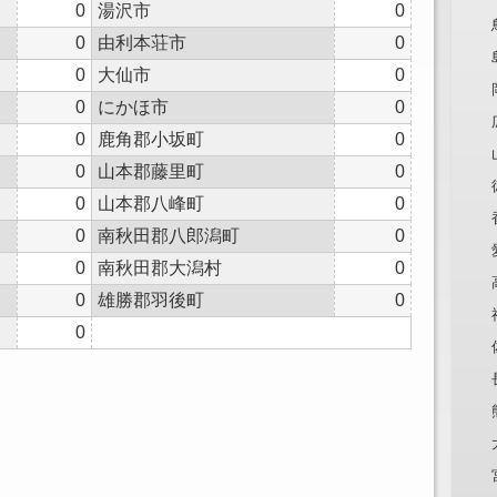
0
湯沢市
0
0
由利本荘市
0
0
大仙市
0
0
にかほ市
0
0
鹿角郡小坂町
0
0
山本郡藤里町
0
0
山本郡八峰町
0
0
南秋田郡八郎潟町
0
0
南秋田郡大潟村
0
0
雄勝郡羽後町
0
0