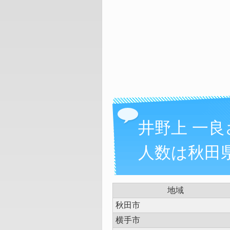
井野上 一
人数は秋田県
地域
秋田市
横手市