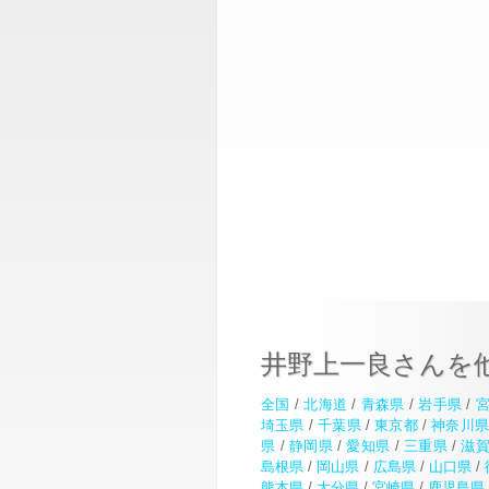
井野上一良さんを
全国
/
北海道
/
青森県
/
岩手県
/
埼玉県
/
千葉県
/
東京都
/
神奈川
県
/
静岡県
/
愛知県
/
三重県
/
滋
島根県
/
岡山県
/
広島県
/
山口県
/
熊本県
/
大分県
/
宮崎県
/
鹿児島県