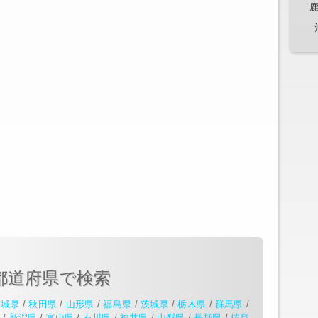
都道府県で検索
宮城県
/
秋田県
/
山形県
/
福島県
/
茨城県
/
栃木県
/
群馬県
/
県
/
新潟県
/
富山県
/
石川県
/
福井県
/
山梨県
/
長野県
/
岐阜