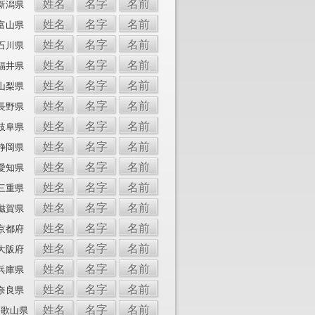
姓名
名字
名前
新潟県
姓名
名字
名前
富山県
姓名
名字
名前
石川県
姓名
名字
名前
福井県
姓名
名字
名前
山梨県
姓名
名字
名前
長野県
姓名
名字
名前
岐阜県
姓名
名字
名前
静岡県
姓名
名字
名前
愛知県
姓名
名字
名前
三重県
姓名
名字
名前
滋賀県
姓名
名字
名前
京都府
姓名
名字
名前
大阪府
姓名
名字
名前
兵庫県
姓名
名字
名前
奈良県
姓名
名字
名前
和歌山県