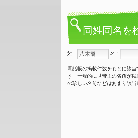
同姓同名を
姓：
名：
電話帳の掲載件数をもとに該当
す。一般的に世帯主の名前が掲
の珍しい名前などはあまり該当