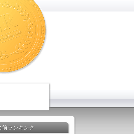
名前ランキング