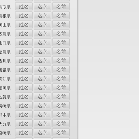
姓名
名字
名前
鳥取県
姓名
名字
名前
島根県
姓名
名字
名前
岡山県
姓名
名字
名前
広島県
姓名
名字
名前
山口県
姓名
名字
名前
徳島県
姓名
名字
名前
香川県
姓名
名字
名前
愛媛県
姓名
名字
名前
高知県
姓名
名字
名前
福岡県
姓名
名字
名前
佐賀県
姓名
名字
名前
長崎県
姓名
名字
名前
熊本県
姓名
名字
名前
大分県
姓名
名字
名前
宮崎県