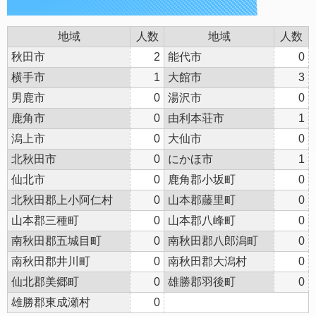
地域
人数
地域
人数
秋田市
2
能代市
0
横手市
1
大館市
3
男鹿市
0
湯沢市
0
鹿角市
0
由利本荘市
1
潟上市
0
大仙市
0
北秋田市
0
にかほ市
1
仙北市
0
鹿角郡小坂町
0
北秋田郡上小阿仁村
0
山本郡藤里町
0
山本郡三種町
0
山本郡八峰町
0
南秋田郡五城目町
0
南秋田郡八郎潟町
0
南秋田郡井川町
0
南秋田郡大潟村
0
仙北郡美郷町
0
雄勝郡羽後町
0
雄勝郡東成瀬村
0