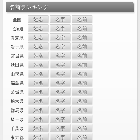
名前ランキング
姓名
名字
名前
全国
姓名
名字
名前
北海道
姓名
名字
名前
青森県
姓名
名字
名前
岩手県
姓名
名字
名前
宮城県
姓名
名字
名前
秋田県
姓名
名字
名前
山形県
姓名
名字
名前
福島県
姓名
名字
名前
茨城県
姓名
名字
名前
栃木県
姓名
名字
名前
群馬県
姓名
名字
名前
埼玉県
姓名
名字
名前
千葉県
姓名
名字
名前
東京都