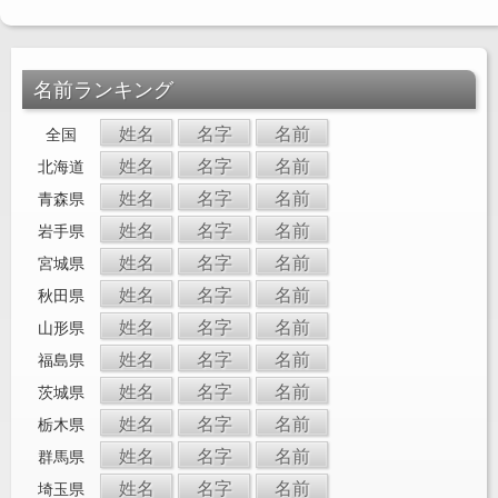
名前ランキング
姓名
名字
名前
全国
姓名
名字
名前
北海道
姓名
名字
名前
青森県
姓名
名字
名前
岩手県
姓名
名字
名前
宮城県
姓名
名字
名前
秋田県
姓名
名字
名前
山形県
姓名
名字
名前
福島県
姓名
名字
名前
茨城県
姓名
名字
名前
栃木県
姓名
名字
名前
群馬県
姓名
名字
名前
埼玉県