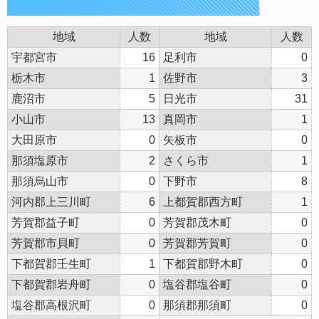
地域
人数
地域
人数
宇都宮市
16
足利市
0
栃木市
1
佐野市
3
鹿沼市
5
日光市
31
小山市
13
真岡市
1
大田原市
0
矢板市
0
那須塩原市
2
さくら市
1
那須烏山市
0
下野市
8
河内郡上三川町
6
上都賀郡西方町
1
芳賀郡益子町
0
芳賀郡茂木町
0
芳賀郡市貝町
0
芳賀郡芳賀町
0
下都賀郡壬生町
1
下都賀郡野木町
0
下都賀郡岩舟町
0
塩谷郡塩谷町
0
塩谷郡高根沢町
0
那須郡那須町
0