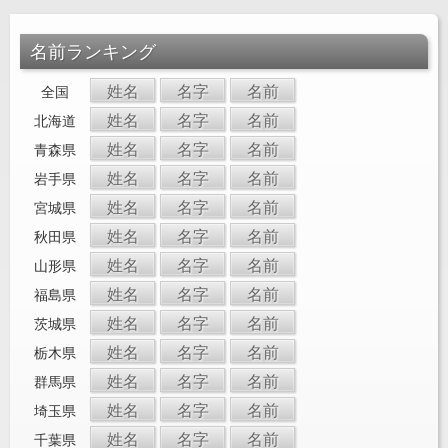
名前ランキング
姓名
名字
名前
全国
姓名
名字
名前
北海道
姓名
名字
名前
青森県
姓名
名字
名前
岩手県
姓名
名字
名前
宮城県
姓名
名字
名前
秋田県
姓名
名字
名前
山形県
姓名
名字
名前
福島県
姓名
名字
名前
茨城県
姓名
名字
名前
栃木県
姓名
名字
名前
群馬県
姓名
名字
名前
埼玉県
姓名
名字
名前
千葉県