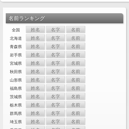
名前ランキング
姓名
名字
名前
全国
姓名
名字
名前
北海道
姓名
名字
名前
青森県
姓名
名字
名前
岩手県
姓名
名字
名前
宮城県
姓名
名字
名前
秋田県
姓名
名字
名前
山形県
姓名
名字
名前
福島県
姓名
名字
名前
茨城県
姓名
名字
名前
栃木県
姓名
名字
名前
群馬県
姓名
名字
名前
埼玉県