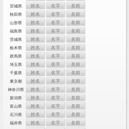
姓名
名字
名前
宮城県
姓名
名字
名前
秋田県
姓名
名字
名前
山形県
姓名
名字
名前
福島県
姓名
名字
名前
茨城県
姓名
名字
名前
栃木県
姓名
名字
名前
群馬県
姓名
名字
名前
埼玉県
姓名
名字
名前
千葉県
姓名
名字
名前
東京都
姓名
名字
名前
神奈川県
姓名
名字
名前
新潟県
姓名
名字
名前
富山県
姓名
名字
名前
石川県
姓名
名字
名前
福井県