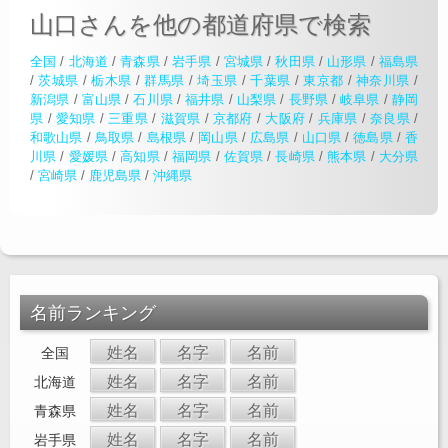
山口さんを他の都道府県で検索
全国
/
北海道
/
青森県
/
岩手県
/
宮城県
/
秋田県
/
山形県
/
福島県
/
茨城県
/
栃木県
/
群馬県
/
埼玉県
/
千葉県
/
東京都
/
神奈川県
/
新潟県
/
富山県
/
石川県
/
福井県
/
山梨県
/
長野県
/
岐阜県
/
静岡
県
/
愛知県
/
三重県
/
滋賀県
/
京都府
/
大阪府
/
兵庫県
/
奈良県
/
和歌山県
/
鳥取県
/
島根県
/
岡山県
/
広島県
/
山口県
/
徳島県
/
香
川県
/
愛媛県
/
高知県
/
福岡県
/
佐賀県
/
長崎県
/
熊本県
/
大分県
/
宮崎県
/
鹿児島県
/
沖縄県
名前ランキング
姓名
名字
名前
全国
姓名
名字
名前
北海道
姓名
名字
名前
青森県
姓名
名字
名前
岩手県