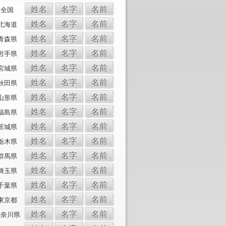
姓名
名字
名前
全国
姓名
名字
名前
北海道
姓名
名字
名前
青森県
姓名
名字
名前
岩手県
姓名
名字
名前
宮城県
姓名
名字
名前
秋田県
姓名
名字
名前
山形県
姓名
名字
名前
福島県
姓名
名字
名前
茨城県
姓名
名字
名前
栃木県
姓名
名字
名前
群馬県
姓名
名字
名前
埼玉県
姓名
名字
名前
千葉県
姓名
名字
名前
東京都
姓名
名字
名前
神奈川県