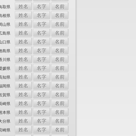
姓名
名字
名前
鳥取県
姓名
名字
名前
島根県
姓名
名字
名前
岡山県
姓名
名字
名前
広島県
姓名
名字
名前
山口県
姓名
名字
名前
徳島県
姓名
名字
名前
香川県
姓名
名字
名前
愛媛県
姓名
名字
名前
高知県
姓名
名字
名前
福岡県
姓名
名字
名前
佐賀県
姓名
名字
名前
長崎県
姓名
名字
名前
熊本県
姓名
名字
名前
大分県
姓名
名字
名前
宮崎県