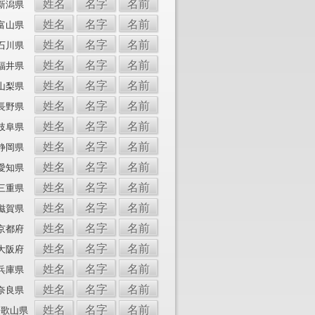
姓名
名字
名前
新潟県
姓名
名字
名前
富山県
姓名
名字
名前
石川県
姓名
名字
名前
福井県
姓名
名字
名前
山梨県
姓名
名字
名前
長野県
姓名
名字
名前
岐阜県
姓名
名字
名前
静岡県
姓名
名字
名前
愛知県
姓名
名字
名前
三重県
姓名
名字
名前
滋賀県
姓名
名字
名前
京都府
姓名
名字
名前
大阪府
姓名
名字
名前
兵庫県
姓名
名字
名前
奈良県
姓名
名字
名前
和歌山県