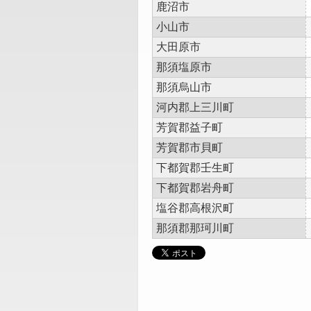
鹿沼市
小山市
大田原市
那須塩原市
那須烏山市
河内郡上三川町
芳賀郡益子町
芳賀郡市貝町
下都賀郡壬生町
下都賀郡岩舟町
塩谷郡高根沢町
那須郡那珂川町