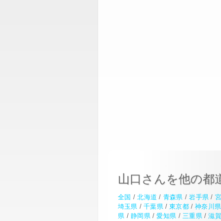
山口さんを他の都
全国
/
北海道
/
青森県
/
岩手県
/
埼玉県
/
千葉県
/
東京都
/
神奈川
県
/
静岡県
/
愛知県
/
三重県
/
滋