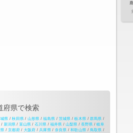
道府県で検索
宮城県
/
秋田県
/
山形県
/
福島県
/
茨城県
/
栃木県
/
群馬県
/
県
/
新潟県
/
富山県
/
石川県
/
福井県
/
山梨県
/
長野県
/
岐阜
賀県
/
京都府
/
大阪府
/
兵庫県
/
奈良県
/
和歌山県
/
鳥取県
/