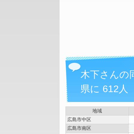
木下さんの
県に 612人
地域
広島市中区
広島市南区