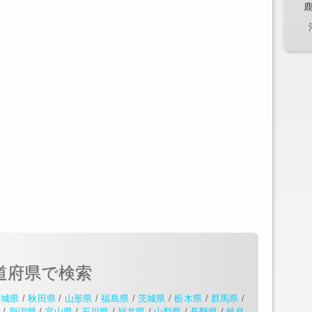
道府県で検索
宮城県
/
秋田県
/
山形県
/
福島県
/
茨城県
/
栃木県
/
群馬県
/
県
/
新潟県
/
富山県
/
石川県
/
福井県
/
山梨県
/
長野県
/
岐阜