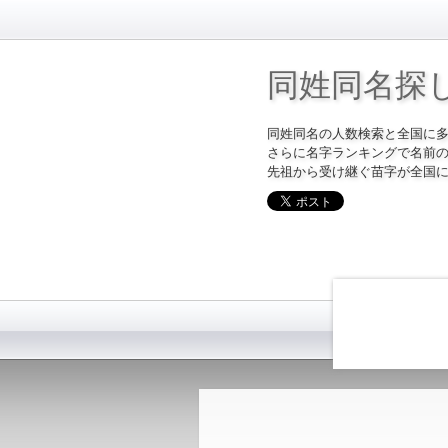
同姓同名探
同姓同名の人数検索と全国に
さらに名字ランキングで名前
先祖から受け継ぐ苗字が全国