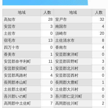
地域
人数
地域
人数
高知市
28
室戸市
32
安芸市
3
南国市
4
土佐市
0
須崎市
20
宿毛市
13
土佐清水市
8
四万十市
0
香南市
4
香美市
1
安芸郡東洋町
0
安芸郡奈半利町
11
安芸郡田野町
3
安芸郡安田町
1
安芸郡北川村
0
安芸郡馬路村
4
安芸郡芸西村
0
長岡郡本山町
0
長岡郡大豊町
1
土佐郡土佐町
0
土佐郡大川村
0
吾川郡いの町
3
吾川郡仁淀川町
0
高岡郡中土佐町
7
高岡郡佐川町
2