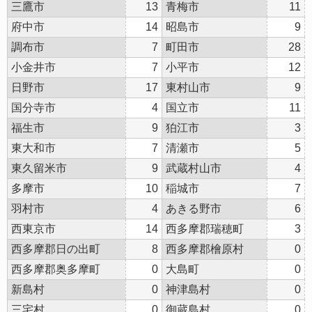
三鷹市
13
青梅市
11
府中市
14
昭島市
9
調布市
7
町田市
28
小金井市
7
小平市
12
日野市
17
東村山市
9
国分寺市
4
国立市
11
福生市
9
狛江市
3
東大和市
7
清瀬市
5
東久留米市
9
武蔵村山市
4
多摩市
10
稲城市
7
羽村市
4
あきる野市
6
西東京市
14
西多摩郡瑞穂町
3
西多摩郡日の出町
8
西多摩郡檜原村
0
西多摩郡奥多摩町
0
大島町
0
新島村
0
神津島村
0
三宅村
0
御蔵島村
0