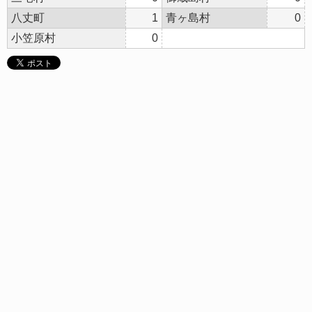
八丈町
1
青ヶ島村
0
小笠原村
0