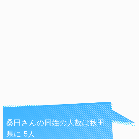
桑田さんの同姓の人数は秋田
県に 5人