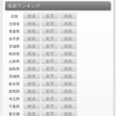
名前ランキング
姓名
名字
名前
全国
姓名
名字
名前
北海道
姓名
名字
名前
青森県
姓名
名字
名前
岩手県
姓名
名字
名前
宮城県
姓名
名字
名前
秋田県
姓名
名字
名前
山形県
姓名
名字
名前
福島県
姓名
名字
名前
茨城県
姓名
名字
名前
栃木県
姓名
名字
名前
群馬県
姓名
名字
名前
埼玉県
姓名
名字
名前
千葉県
姓名
名字
名前
東京都