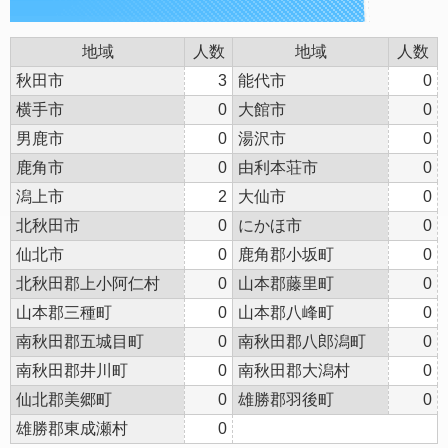
地域
人数
地域
人数
秋田市
3
能代市
0
横手市
0
大館市
0
男鹿市
0
湯沢市
0
鹿角市
0
由利本荘市
0
潟上市
2
大仙市
0
北秋田市
0
にかほ市
0
仙北市
0
鹿角郡小坂町
0
北秋田郡上小阿仁村
0
山本郡藤里町
0
山本郡三種町
0
山本郡八峰町
0
南秋田郡五城目町
0
南秋田郡八郎潟町
0
南秋田郡井川町
0
南秋田郡大潟村
0
仙北郡美郷町
0
雄勝郡羽後町
0
雄勝郡東成瀬村
0