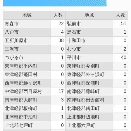
地域
人数
地域
人数
青森市
22
弘前市
51
八戸市
4
黒石市
1
五所川原市
38
十和田市
0
三沢市
0
むつ市
2
つがる市
1
平川市
40
東津軽郡平内町
0
東津軽郡今別町
0
東津軽郡蓬田村
0
東津軽郡外ヶ浜町
0
西津軽郡鰺ヶ沢町
0
西津軽郡深浦町
0
中津軽郡西目屋村
17
南津軽郡藤崎町
0
南津軽郡大鰐町
3
南津軽郡田舎館村
0
北津軽郡板柳町
1
北津軽郡鶴田町
0
北津軽郡中泊町
1
上北郡野辺地町
0
上北郡七戸町
0
上北郡六戸町
0