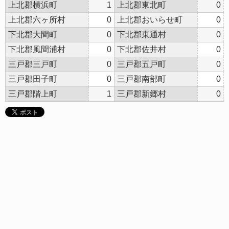
上北郡横浜町
1
上北郡東北町
0
上北郡六ヶ所村
0
上北郡おいらせ町
0
下北郡大間町
0
下北郡東通村
0
下北郡風間浦村
0
下北郡佐井村
0
三戸郡三戸町
0
三戸郡五戸町
0
三戸郡田子町
0
三戸郡南部町
0
三戸郡階上町
1
三戸郡新郷村
0