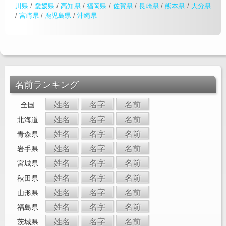
川県
/
愛媛県
/
高知県
/
福岡県
/
佐賀県
/
長崎県
/
熊本県
/
大分県
/
宮崎県
/
鹿児島県
/
沖縄県
名前ランキング
姓名
名字
名前
全国
姓名
名字
名前
北海道
姓名
名字
名前
青森県
姓名
名字
名前
岩手県
姓名
名字
名前
宮城県
姓名
名字
名前
秋田県
姓名
名字
名前
山形県
姓名
名字
名前
福島県
姓名
名字
名前
茨城県