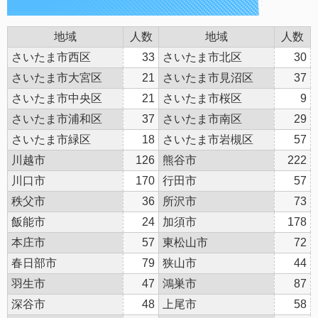
地域
人数
地域
人数
さいたま市西区
33
さいたま市北区
30
さいたま市大宮区
21
さいたま市見沼区
37
さいたま市中央区
21
さいたま市桜区
9
さいたま市浦和区
37
さいたま市南区
29
さいたま市緑区
18
さいたま市岩槻区
57
川越市
126
熊谷市
222
川口市
170
行田市
57
秩父市
36
所沢市
73
飯能市
24
加須市
178
本庄市
57
東松山市
72
春日部市
79
狭山市
44
羽生市
47
鴻巣市
87
深谷市
48
上尾市
58