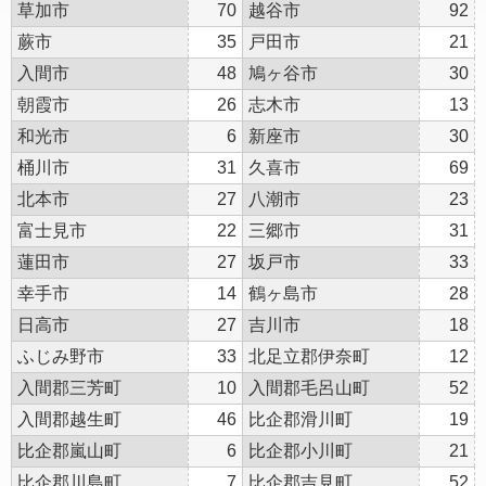
草加市
70
越谷市
92
蕨市
35
戸田市
21
入間市
48
鳩ヶ谷市
30
朝霞市
26
志木市
13
和光市
6
新座市
30
桶川市
31
久喜市
69
北本市
27
八潮市
23
富士見市
22
三郷市
31
蓮田市
27
坂戸市
33
幸手市
14
鶴ヶ島市
28
日高市
27
吉川市
18
ふじみ野市
33
北足立郡伊奈町
12
入間郡三芳町
10
入間郡毛呂山町
52
入間郡越生町
46
比企郡滑川町
19
比企郡嵐山町
6
比企郡小川町
21
比企郡川島町
7
比企郡吉見町
52