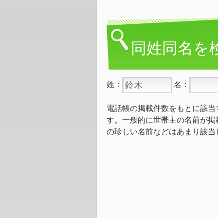
同姓同名を
姓：
名：
電話帳の掲載件数をもとに該当
す。一般的に世帯主の名前が掲
の珍しい名前などはあまり該当