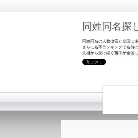
同姓同名探
同姓同名の人数検索と全国に
さらに名字ランキングで名前
先祖から受け継ぐ苗字が全国