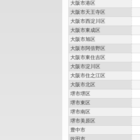
大阪市港区
大阪市天王寺区
大阪市西淀川区
大阪市東成区
大阪市旭区
大阪市阿倍野区
大阪市東住吉区
大阪市淀川区
大阪市住之江区
大阪市北区
堺市堺区
堺市東区
堺市南区
堺市美原区
豊中市
吹田市