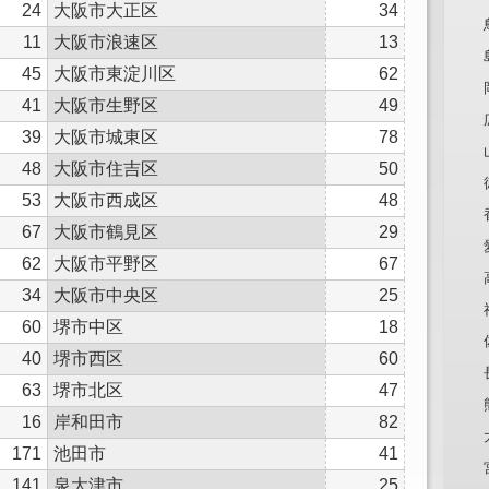
24
大阪市大正区
34
11
大阪市浪速区
13
45
大阪市東淀川区
62
41
大阪市生野区
49
39
大阪市城東区
78
48
大阪市住吉区
50
53
大阪市西成区
48
67
大阪市鶴見区
29
62
大阪市平野区
67
34
大阪市中央区
25
60
堺市中区
18
40
堺市西区
60
63
堺市北区
47
16
岸和田市
82
171
池田市
41
141
泉大津市
25