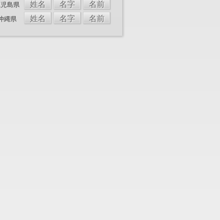
姓名
名字
名前
鹿児島県
姓名
名字
名前
沖縄県