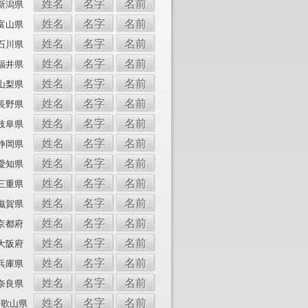
姓名
名字
名前
新潟県
姓名
名字
名前
富山県
姓名
名字
名前
石川県
姓名
名字
名前
福井県
姓名
名字
名前
山梨県
姓名
名字
名前
長野県
姓名
名字
名前
岐阜県
姓名
名字
名前
静岡県
姓名
名字
名前
愛知県
姓名
名字
名前
三重県
姓名
名字
名前
滋賀県
姓名
名字
名前
京都府
姓名
名字
名前
大阪府
姓名
名字
名前
兵庫県
姓名
名字
名前
奈良県
姓名
名字
名前
和歌山県