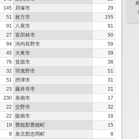
145
貝塚市
29
51
枚方市
155
91
八尾市
91
27
富田林市
50
94
河内長野市
59
45
大東市
39
76
箕面市
38
32
羽曳野市
51
51
摂津市
31
23
藤井寺市
21
230
泉南市
17
22
交野市
32
22
阪南市
18
19
豊能郡豊能町
15
8
泉北郡忠岡町
8