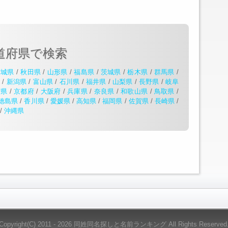
道府県で検索
宮城県
/
秋田県
/
山形県
/
福島県
/
茨城県
/
栃木県
/
群馬県
/
県
/
新潟県
/
富山県
/
石川県
/
福井県
/
山梨県
/
長野県
/
岐阜
賀県
/
京都府
/
大阪府
/
兵庫県
/
奈良県
/
和歌山県
/
鳥取県
/
徳島県
/
香川県
/
愛媛県
/
高知県
/
福岡県
/
佐賀県
/
長崎県
/
/
沖縄県
Copyright(C) 2011 - 2026 同姓同名探しと名前ランキング All Rights Reserved