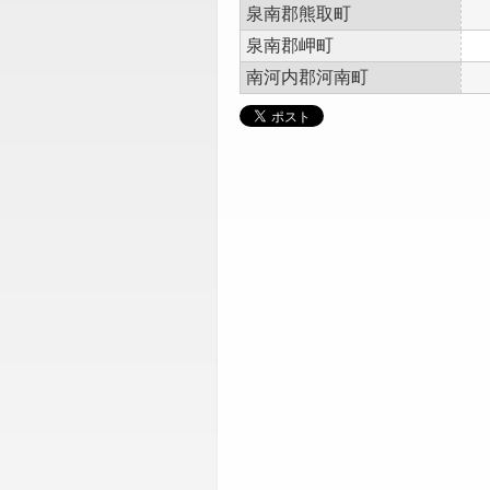
泉南郡熊取町
泉南郡岬町
南河内郡河南町