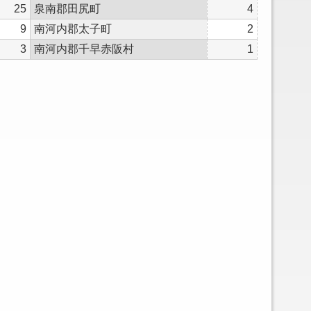
25
泉南郡田尻町
4
9
南河内郡太子町
2
3
南河内郡千早赤阪村
1