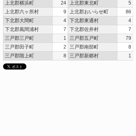
上北郡横浜町
24
上北郡東北町
5
上北郡六ヶ所村
9
上北郡おいらせ町
86
下北郡大間町
4
下北郡東通村
4
下北郡風間浦村
7
下北郡佐井村
7
三戸郡三戸町
1
三戸郡五戸町
79
三戸郡田子町
2
三戸郡南部町
8
三戸郡階上町
8
三戸郡新郷村
1