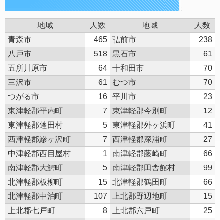
地域
人数
地域
人数
青森市
465
弘前市
238
八戸市
518
黒石市
61
五所川原市
64
十和田市
70
三沢市
61
むつ市
70
つがる市
16
平川市
23
東津軽郡平内町
7
東津軽郡今別町
12
東津軽郡蓬田村
5
東津軽郡外ヶ浜町
41
西津軽郡鰺ヶ沢町
7
西津軽郡深浦町
27
中津軽郡西目屋村
1
南津軽郡藤崎町
66
南津軽郡大鰐町
5
南津軽郡田舎館村
99
北津軽郡板柳町
15
北津軽郡鶴田町
66
北津軽郡中泊町
107
上北郡野辺地町
15
上北郡七戸町
8
上北郡六戸町
25