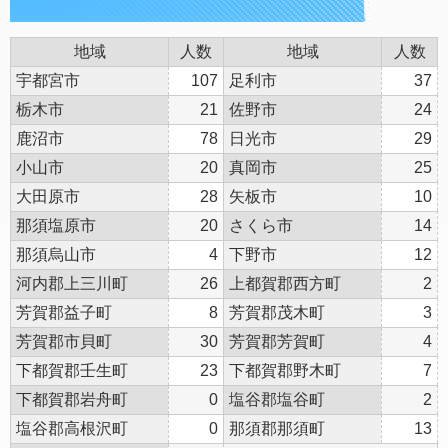
地域
人数
地域
人数
宇都宮市
107
足利市
37
栃木市
21
佐野市
24
鹿沼市
78
日光市
29
小山市
20
真岡市
25
大田原市
28
矢板市
10
那須塩原市
20
さくら市
14
那須烏山市
4
下野市
12
河内郡上三川町
26
上都賀郡西方町
2
芳賀郡益子町
8
芳賀郡茂木町
3
芳賀郡市貝町
30
芳賀郡芳賀町
4
下都賀郡壬生町
23
下都賀郡野木町
7
下都賀郡岩舟町
0
塩谷郡塩谷町
2
塩谷郡高根沢町
0
那須郡那須町
13