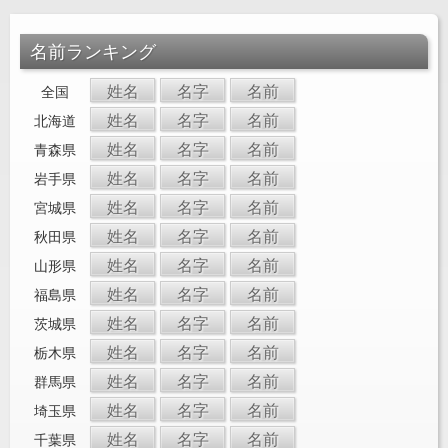
名前ランキング
姓名
名字
名前
全国
姓名
名字
名前
北海道
姓名
名字
名前
青森県
姓名
名字
名前
岩手県
姓名
名字
名前
宮城県
姓名
名字
名前
秋田県
姓名
名字
名前
山形県
姓名
名字
名前
福島県
姓名
名字
名前
茨城県
姓名
名字
名前
栃木県
姓名
名字
名前
群馬県
姓名
名字
名前
埼玉県
姓名
名字
名前
千葉県