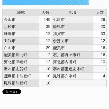
地域
人数
地域
人数
金沢市
149
七尾市
28
小松市
39
輪島市
20
珠洲市
12
加賀市
33
羽咋市
12
かほく市
12
白山市
29
能美市
16
能美郡川北町
2
石川郡野々市町
16
河北郡津幡町
12
河北郡内灘町
10
羽咋郡志賀町
10
羽咋郡宝達志水町
1
鹿島郡中能登町
10
鳳珠郡穴水町
4
鳳珠郡能登町
10