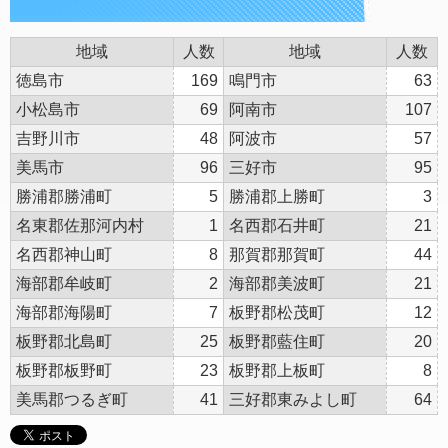
地域
人数
地域
人数
徳島市
169
鳴門市
63
小松島市
69
阿南市
107
吉野川市
48
阿波市
57
美馬市
96
三好市
95
勝浦郡勝浦町
5
勝浦郡上勝町
3
名東郡佐那河内村
1
名西郡石井町
21
名西郡神山町
8
那賀郡那賀町
44
海部郡牟岐町
2
海部郡美波町
21
海部郡海陽町
7
板野郡松茂町
12
板野郡北島町
25
板野郡藍住町
20
板野郡板野町
23
板野郡上板町
8
美馬郡つるぎ町
41
三好郡東みよし町
64