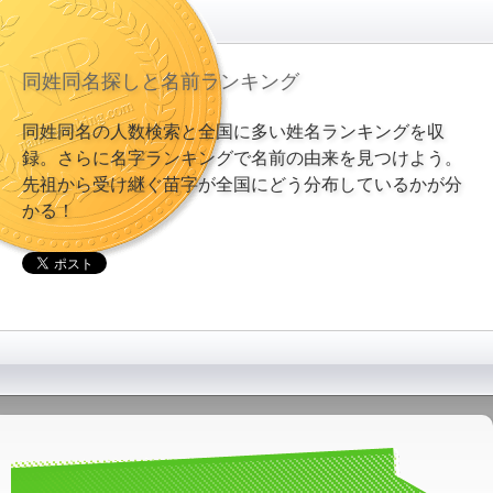
同姓同名探しと名前ランキング
同姓同名の人数検索と全国に多い姓名ランキングを収
録。さらに名字ランキングで名前の由来を見つけよう。
先祖から受け継ぐ苗字が全国にどう分布しているかが分
かる！