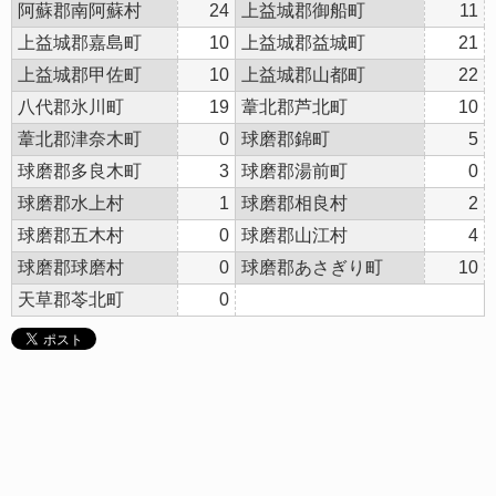
阿蘇郡南阿蘇村
24
上益城郡御船町
11
上益城郡嘉島町
10
上益城郡益城町
21
上益城郡甲佐町
10
上益城郡山都町
22
八代郡氷川町
19
葦北郡芦北町
10
葦北郡津奈木町
0
球磨郡錦町
5
球磨郡多良木町
3
球磨郡湯前町
0
球磨郡水上村
1
球磨郡相良村
2
球磨郡五木村
0
球磨郡山江村
4
球磨郡球磨村
0
球磨郡あさぎり町
10
天草郡苓北町
0