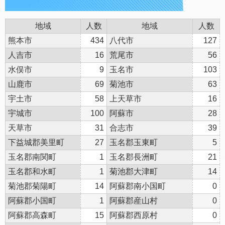
地域
人数
地域
人数
熊本市
434
八代市
127
人吉市
16
荒尾市
56
水俣市
9
玉名市
103
山鹿市
69
菊池市
63
宇土市
58
上天草市
16
宇城市
100
阿蘇市
28
天草市
31
合志市
39
下益城郡美里町
27
玉名郡玉東町
5
玉名郡南関町
1
玉名郡長洲町
21
玉名郡和水町
1
菊池郡大津町
14
菊池郡菊陽町
14
阿蘇郡南小国町
0
阿蘇郡小国町
1
阿蘇郡産山村
0
阿蘇郡高森町
15
阿蘇郡西原村
0