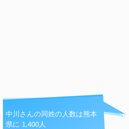
中川さんの同姓の人数は熊本
県に 1,400人