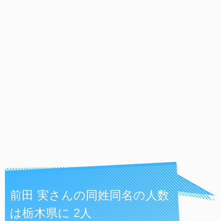
前田 実さんの同姓同名の人数
は栃木県に 2人