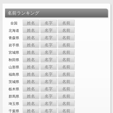
名前ランキング
姓名
名字
名前
全国
姓名
名字
名前
北海道
姓名
名字
名前
青森県
姓名
名字
名前
岩手県
姓名
名字
名前
宮城県
姓名
名字
名前
秋田県
姓名
名字
名前
山形県
姓名
名字
名前
福島県
姓名
名字
名前
茨城県
姓名
名字
名前
栃木県
姓名
名字
名前
群馬県
姓名
名字
名前
埼玉県
姓名
名字
名前
千葉県