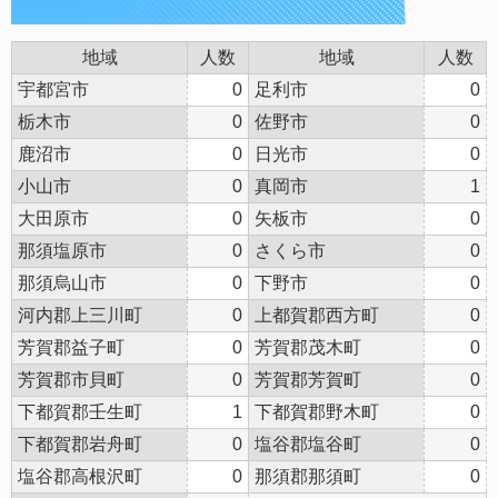
地域
人数
地域
人数
宇都宮市
0
足利市
0
栃木市
0
佐野市
0
鹿沼市
0
日光市
0
小山市
0
真岡市
1
大田原市
0
矢板市
0
那須塩原市
0
さくら市
0
那須烏山市
0
下野市
0
河内郡上三川町
0
上都賀郡西方町
0
芳賀郡益子町
0
芳賀郡茂木町
0
芳賀郡市貝町
0
芳賀郡芳賀町
0
下都賀郡壬生町
1
下都賀郡野木町
0
下都賀郡岩舟町
0
塩谷郡塩谷町
0
塩谷郡高根沢町
0
那須郡那須町
0