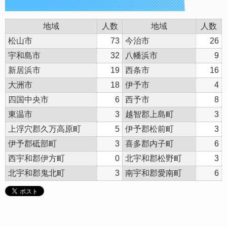
地域
人数
地域
人数
松山市
73
今治市
26
宇和島市
32
八幡浜市
9
新居浜市
19
西条市
16
大洲市
18
伊予市
4
四国中央市
6
西予市
8
東温市
3
越智郡上島町
3
上浮穴郡久万高原町
5
伊予郡松前町
3
伊予郡砥部町
3
喜多郡内子町
6
西宇和郡伊方町
0
北宇和郡松野町
3
北宇和郡鬼北町
3
南宇和郡愛南町
6