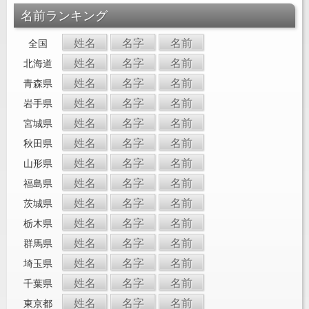
名前ランキング
姓名
名字
名前
全国
姓名
名字
名前
北海道
姓名
名字
名前
青森県
姓名
名字
名前
岩手県
姓名
名字
名前
宮城県
姓名
名字
名前
秋田県
姓名
名字
名前
山形県
姓名
名字
名前
福島県
姓名
名字
名前
茨城県
姓名
名字
名前
栃木県
姓名
名字
名前
群馬県
姓名
名字
名前
埼玉県
姓名
名字
名前
千葉県
姓名
名字
名前
東京都