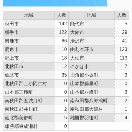
地域
人数
地域
人数
秋田市
142
能代市
5
横手市
122
大館市
29
男鹿市
66
湯沢市
41
鹿角市
10
由利本荘市
123
潟上市
18
大仙市
113
北秋田市
12
にかほ市
7
仙北市
35
鹿角郡小坂町
3
北秋田郡上小阿仁村
0
山本郡藤里町
0
山本郡三種町
0
山本郡八峰町
3
南秋田郡五城目町
0
南秋田郡八郎潟町
2
南秋田郡井川町
2
南秋田郡大潟村
1
仙北郡美郷町
5
雄勝郡羽後町
4
雄勝郡東成瀬村
0