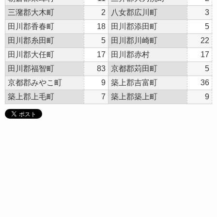
三潴郡大木町
2
八女郡広川町
3
田川郡香春町
18
田川郡添田町
5
田川郡糸田町
5
田川郡川崎町
22
田川郡大任町
17
田川郡赤村
17
田川郡福智町
83
京都郡苅田町
5
京都郡みやこ町
9
築上郡吉富町
36
築上郡上毛町
7
築上郡築上町
9