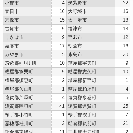
小郡市
4
筑紫野市
22
春日市
16
大野城市
16
宗像市
15
太宰府市
18
古賀市
15
福津市
13
うきは市
9
宮若市
12
嘉麻市
17
朝倉市
16
みやま市
5
糸島市
30
筑紫郡那珂川町
10
糟屋郡宇美町
9
糟屋郡篠栗町
5
糟屋郡志免町
10
糟屋郡須惠町
2
糟屋郡新宮町
1
糟屋郡久山町
1
糟屋郡粕屋町
4
遠賀郡芦屋町
4
遠賀郡水巻町
6
遠賀郡岡垣町
41
遠賀郡遠賀町
25
鞍手郡小竹町
1
鞍手郡鞍手町
7
嘉穂郡桂川町
2
朝倉郡筑前町
21
朝倉郡東峰村
11
三井郡大刀洗町
2