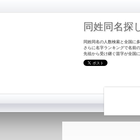
同姓同名探
同姓同名の人数検索と全国に
さらに名字ランキングで名前
先祖から受け継ぐ苗字が全国