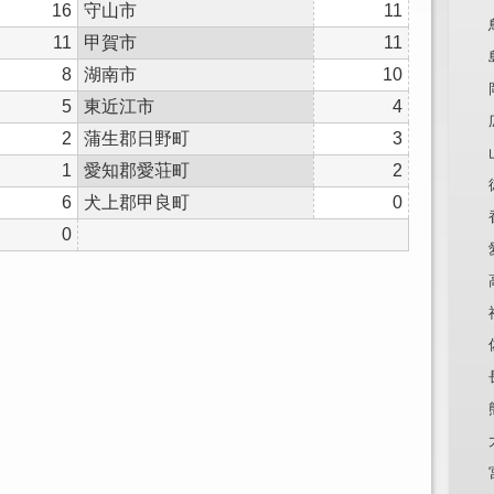
16
守山市
11
11
甲賀市
11
8
湖南市
10
5
東近江市
4
2
蒲生郡日野町
3
1
愛知郡愛荘町
2
6
犬上郡甲良町
0
0