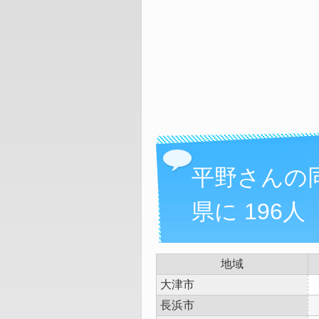
平野さんの
県に 196人
地域
大津市
長浜市