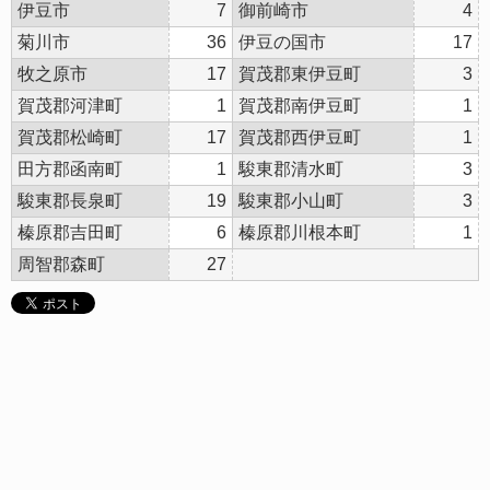
伊豆市
7
御前崎市
4
菊川市
36
伊豆の国市
17
牧之原市
17
賀茂郡東伊豆町
3
賀茂郡河津町
1
賀茂郡南伊豆町
1
賀茂郡松崎町
17
賀茂郡西伊豆町
1
田方郡函南町
1
駿東郡清水町
3
駿東郡長泉町
19
駿東郡小山町
3
榛原郡吉田町
6
榛原郡川根本町
1
周智郡森町
27