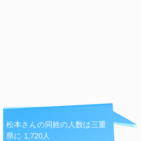
松本さんの同姓の人数は三重
県に 1,720人