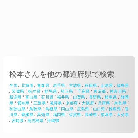
松本さんを他の都道府県で検索
全国
/
北海道
/
青森県
/
岩手県
/
宮城県
/
秋田県
/
山形県
/
福島県
/
茨城県
/
栃木県
/
群馬県
/
埼玉県
/
千葉県
/
東京都
/
神奈川県
/
新潟県
/
富山県
/
石川県
/
福井県
/
山梨県
/
長野県
/
岐阜県
/
静岡
県
/
愛知県
/
三重県
/
滋賀県
/
京都府
/
大阪府
/
兵庫県
/
奈良県
/
和歌山県
/
鳥取県
/
島根県
/
岡山県
/
広島県
/
山口県
/
徳島県
/
香
川県
/
愛媛県
/
高知県
/
福岡県
/
佐賀県
/
長崎県
/
熊本県
/
大分県
/
宮崎県
/
鹿児島県
/
沖縄県