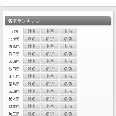
名前ランキング
姓名
名字
名前
全国
姓名
名字
名前
北海道
姓名
名字
名前
青森県
姓名
名字
名前
岩手県
姓名
名字
名前
宮城県
姓名
名字
名前
秋田県
姓名
名字
名前
山形県
姓名
名字
名前
福島県
姓名
名字
名前
茨城県
姓名
名字
名前
栃木県
姓名
名字
名前
群馬県
姓名
名字
名前
埼玉県