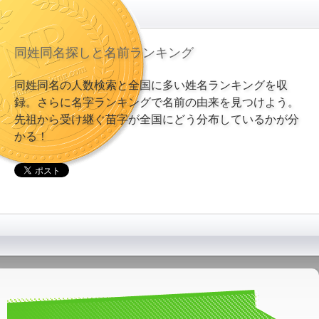
同姓同名探しと名前ランキング
同姓同名の人数検索と全国に多い姓名ランキングを収
録。さらに名字ランキングで名前の由来を見つけよう。
先祖から受け継ぐ苗字が全国にどう分布しているかが分
かる！