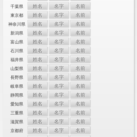
姓名
名字
名前
千葉県
姓名
名字
名前
東京都
姓名
名字
名前
神奈川県
姓名
名字
名前
新潟県
姓名
名字
名前
富山県
姓名
名字
名前
石川県
姓名
名字
名前
福井県
姓名
名字
名前
山梨県
姓名
名字
名前
長野県
姓名
名字
名前
岐阜県
姓名
名字
名前
静岡県
姓名
名字
名前
愛知県
姓名
名字
名前
三重県
姓名
名字
名前
滋賀県
姓名
名字
名前
京都府