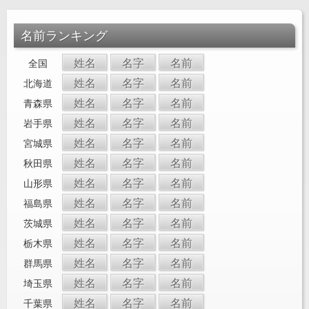
名前ランキング
姓名
名字
名前
全国
姓名
名字
名前
北海道
姓名
名字
名前
青森県
姓名
名字
名前
岩手県
姓名
名字
名前
宮城県
姓名
名字
名前
秋田県
姓名
名字
名前
山形県
姓名
名字
名前
福島県
姓名
名字
名前
茨城県
姓名
名字
名前
栃木県
姓名
名字
名前
群馬県
姓名
名字
名前
埼玉県
姓名
名字
名前
千葉県