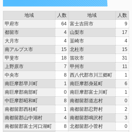
地域
人数
地域
人数
甲府市
64
富士吉田市
9
都留市
4
山梨市
17
大月市
4
韮崎市
4
南アルプス市
15
北杜市
15
甲斐市
18
笛吹市
31
上野原市
7
甲州市
11
中央市
8
西八代郡市川三郷町
1
南巨摩郡早川町
1
南巨摩郡身延町
6
南巨摩郡南部町
0
南巨摩郡富士川町
1
中巨摩郡昭和町
8
南都留郡道志村
0
南都留郡西桂町
1
南都留郡忍野村
2
南都留郡山中湖村
4
南都留郡鳴沢村
3
南都留郡富士河口湖町
8
北都留郡小菅村
0