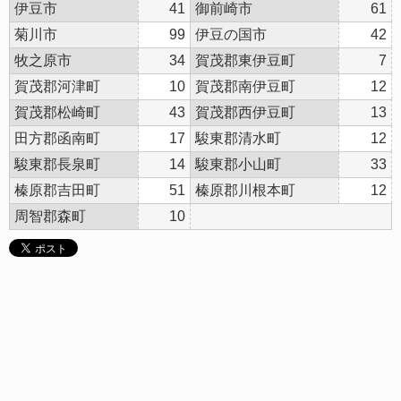
伊豆市
41
御前崎市
61
菊川市
99
伊豆の国市
42
牧之原市
34
賀茂郡東伊豆町
7
賀茂郡河津町
10
賀茂郡南伊豆町
12
賀茂郡松崎町
43
賀茂郡西伊豆町
13
田方郡函南町
17
駿東郡清水町
12
駿東郡長泉町
14
駿東郡小山町
33
榛原郡吉田町
51
榛原郡川根本町
12
周智郡森町
10