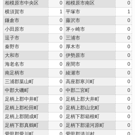
相模原市中央区
0
相模原市南区
0
横須賀市
1
平塚市
1
鎌倉市
0
藤沢市
0
小田原市
0
茅ヶ崎市
0
逗子市
0
三浦市
0
秦野市
0
厚木市
0
大和市
0
伊勢原市
0
海老名市
0
座間市
0
南足柄市
0
綾瀬市
0
三浦郡葉山町
0
高座郡寒川町
0
中郡大磯町
0
中郡二宮町
0
足柄上郡中井町
0
足柄上郡大井町
0
足柄上郡松田町
0
足柄上郡山北町
0
足柄上郡開成町
0
足柄下郡箱根町
0
足柄下郡真鶴町
0
足柄下郡湯河原町
0
愛甲郡愛川町
0
愛甲郡清川村
0